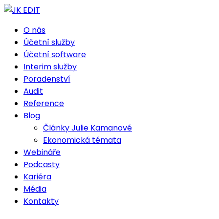
O nás
Účetní služby
Účetní software
Interim služby
Poradenství
Audit
Reference
Blog
Články Julie Kamanové
Ekonomická témata
Webináře
Podcasty
Kariéra
Média
Kontakty