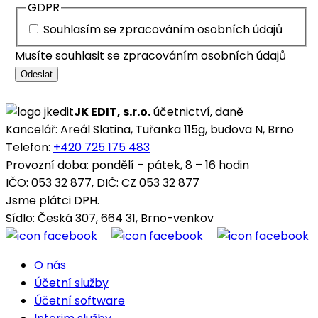
GDPR
Souhlasím se zpracováním osobních údajů
Musíte souhlasit se zpracováním osobních údajů
Odeslat
JK EDIT, s.r.o.
účetnictví, daně
Kancelář: Areál Slatina, Tuřanka 115g, budova N, Brno
Telefon:
+420 725 175 483
Provozní doba: pondělí – pátek, 8 – 16 hodin
IČO: 053 32 877, DIČ: CZ 053 32 877
Jsme plátci DPH.
Sídlo: Česká 307, 664 31, Brno-venkov
O nás
Účetní služby
Účetní software