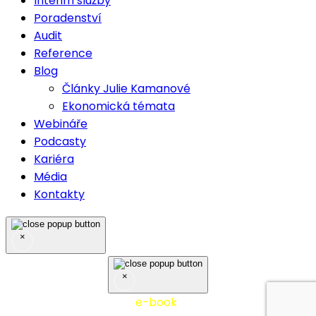
Interim služby
Poradenství
Audit
Reference
Blog
Články Julie Kamanové
Ekonomická témata
Webináře
Podcasty
Kariéra
Média
Kontakty
×
×
Nejčastěji stahovaný
e-book
10 tipů z praxe účetní