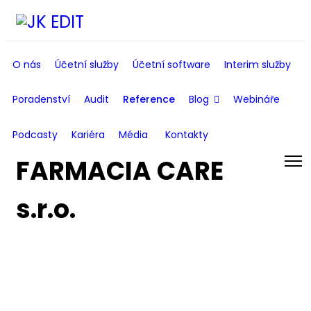
O nás
Účetní služby
Účetní software
Interim služby
Poradenství
Audit
Reference
Blog
Webináře
Podcasty
Kariéra
Média
Kontakty
FARMACIA CARE
s.r.o.