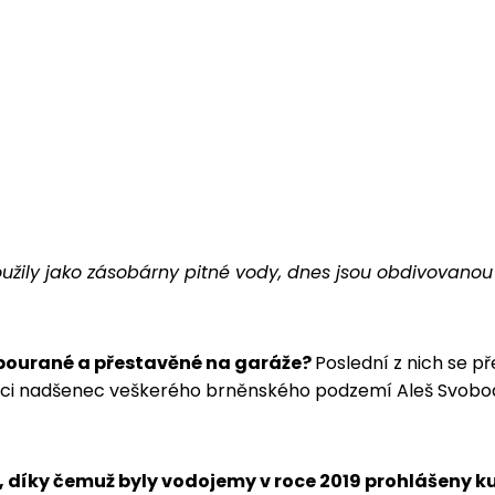
užily jako zásobárny pitné vody, dnes jsou obdivovanou
zbourané a přestavěné na garáže?
Poslední z nich se př
gaci nadšenec veškerého brněnského podzemí Aleš Svoboda
, díky čemuž byly vodojemy v roce 2019 prohlášeny 