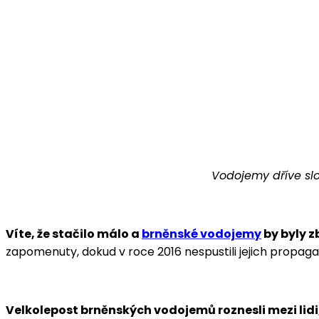
Vodojemy dříve slo
Víte, že stačilo málo a
brněnské vodojemy
by byly 
zapomenuty, dokud v roce 2016 nespustili jejich propa
Velkolepost brněnských vodojemů roznesli mezi lidi