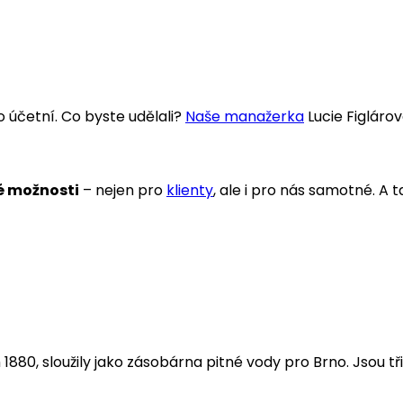
o účetní. Co byste udělali?
Naše manažerka
Lucie Figláro
é možnosti
– nejen pro
klienty
, ale i pro nás samotné. A 
1880, sloužily jako zásobárna pitné vody pro Brno. Jsou tři