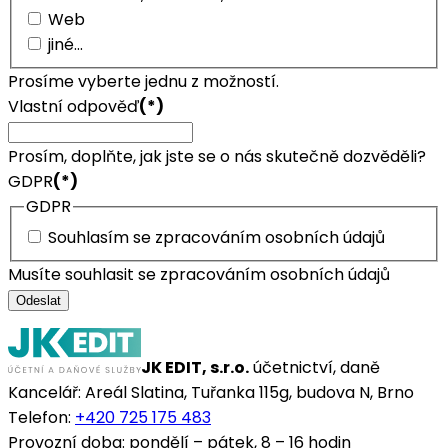
Web
jiné...
Prosíme vyberte jednu z možností.
Vlastní odpověď
(*)
Prosím, doplňte, jak jste se o nás skutečně dozvěděli?
GDPR
(*)
GDPR
Souhlasím se zpracováním osobních údajů
Musíte souhlasit se zpracováním osobních údajů
Odeslat
JK EDIT, s.r.o.
účetnictví, daně
Kancelář: Areál Slatina, Tuřanka 115g, budova N, Brno
Telefon:
+420 725 175 483
Provozní doba: pondělí – pátek, 8 – 16 hodin