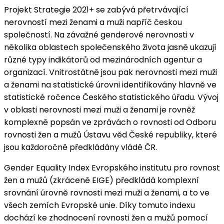
Projekt Strategie 2021+ se zabývá přetrvávající
nerovností mezi ženami a muži napříč českou
společností. Na závažné genderové nerovnosti v
několika oblastech společenského života jasně ukazují
různé typy indikátorů od mezinárodních agentur a
organizací. Vnitrostátně jsou pak nerovnosti mezi muži
a ženami na statistické úrovni identifikovány hlavně ve
statistické ročence Českého statistického úřadu. Vývoj
v oblasti nerovnosti mezi muži a ženami je rovněž
komplexně popsán ve zprávách o rovnosti od Odboru
rovnosti žen a mužů Ústavu věd České republiky, které
jsou každoročně předkládány vládě ČR.
Gender Equality Index Evropského institutu pro rovnost
žen a mužů (zkráceně EIGE) předkládá komplexní
srovnání úrovně rovnosti mezi muži a ženami, a to ve
všech zemích Evropské unie. Díky tomuto indexu
dochází ke zhodnocení rovnosti žen a mužů pomocí