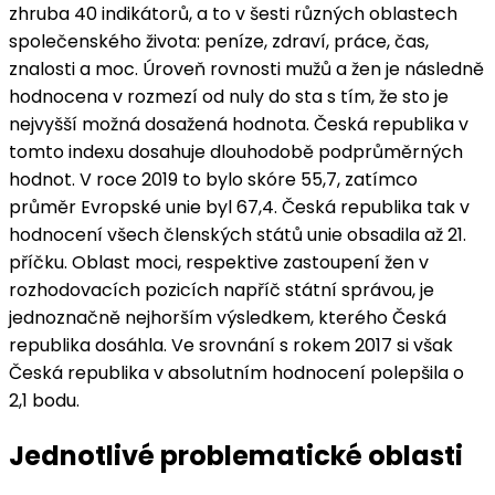
zhruba 40 indikátorů, a to v šesti různých oblastech
společenského života: peníze, zdraví, práce, čas,
znalosti a moc. Úroveň rovnosti mužů a žen je následně
hodnocena v rozmezí od nuly do sta s tím, že sto je
nejvyšší možná dosažená hodnota. Česká republika v
tomto indexu dosahuje dlouhodobě podprůměrných
hodnot. V roce 2019 to bylo skóre 55,7, zatímco
průměr Evropské unie byl 67,4. Česká republika tak v
hodnocení všech členských států unie obsadila až 21.
příčku. Oblast moci, respektive zastoupení žen v
rozhodovacích pozicích napříč státní správou, je
jednoznačně nejhorším výsledkem, kterého Česká
republika dosáhla. Ve srovnání s rokem 2017 si však
Česká republika v absolutním hodnocení polepšila o
2,1 bodu.
Jednotlivé problematické oblasti