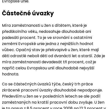
Evropské unie.
Částečné úvazky
Míra zaměstnanosti u žen s dítětem, které je
předškolního věku, nedosahuje dlouhodobě ani
padesáti procent. To je ve srovnání s ostatními
zeměmi Evropské unie jedna z nejnižších hodnot
vůbec. Opačný stav je překvapivě u žen, které mají
děti odrostlé neboli děti od dvanácti let a starší. Zde je
míra zaměstnanosti devadesát tři procent, což je
napříč celou Evropskou unií dlouhodobě nejvyšší
hodnota.
Co se částečných úvazků týče, český trh práce
zkrácené pracovní úvazky dlouhodobě nepodporuje.
Především u žen se v posledních letech se ale podíl
zaměstnaných na kratší pracovní dobu zvyšuje. U žen
je to posun z 8,5 procent v roce 2008 na 12,3 procent v