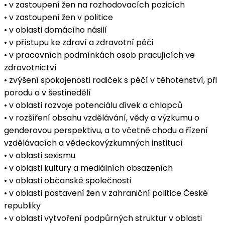
• v zastoupení žen na rozhodovacích pozicích
• v zastoupení žen v politice
• v oblasti domácího násilí
• v přístupu ke zdraví a zdravotní péči
• v pracovních podmínkách osob pracujících ve
zdravotnictví
• zvýšení spokojenosti rodiček s péčí v těhotenství, při
porodu a v šestinedělí
• v oblasti rozvoje potenciálu dívek a chlapců
• v rozšíření obsahu vzdělávání, vědy a výzkumu o
genderovou perspektivu, a to včetně chodu a řízení
vzdělávacích a vědeckovýzkumných institucí
• v oblasti sexismu
• v oblasti kultury a mediálních obsazeních
• v oblasti občanské společnosti
• v oblasti postavení žen v zahraniční politice České
republiky
• v oblasti vytvoření podpůrných struktur v oblasti