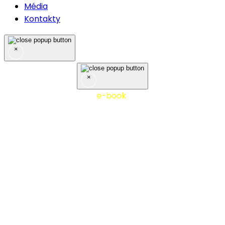
Média
Kontakty
×
×
Nejčastěji stahovaný
e-book
10 tipů z praxe účetní
firmy - stáhněte si zdarma!