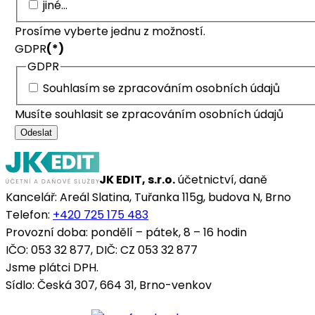
jiné...
Prosíme vyberte jednu z možností.
GDPR
(*)
GDPR
Souhlasím se zpracováním osobních údajů
Musíte souhlasit se zpracováním osobních údajů
Odeslat
JK EDIT, s.r.o.
účetnictví, daně
Kancelář: Areál Slatina, Tuřanka 115g, budova N, Brno
Telefon:
+420 725 175 483
Provozní doba: pondělí – pátek, 8 – 16 hodin
IČO: 053 32 877, DIČ: CZ 053 32 877
Jsme plátci DPH.
Sídlo: Česká 307, 664 31, Brno-venkov