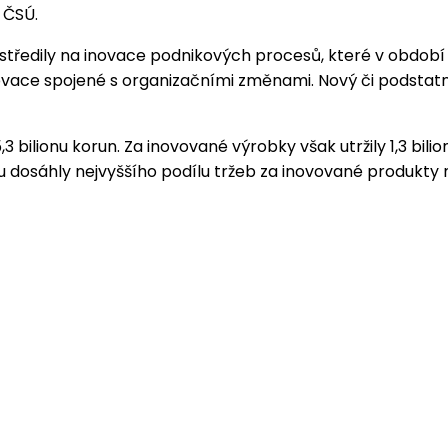
 ČSÚ.
oustředily na inovace podnikových procesů, které v obdob
vace spojené s organizačními změnami. Nový či podstatně
 bilionu korun. Za inovované výrobky však utržily 1,3 bili
osáhly nejvyššího podílu tržeb za inovované produkty n