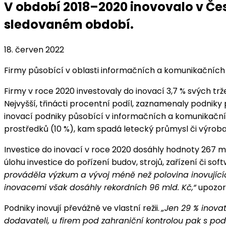
V období 2018–2020 inovovalo v Čes
sledovaném období.
18. červen 2022
Firmy působící v oblasti informačních a komunikačních č
Firmy v roce 2020 investovaly do inovací 3,7 % svých tr
Nejvyšší, třinácti procentní podíl, zaznamenaly podnik
inovací podniky působící v informačních a komunikační
prostředků (10 %), kam spadá letecký průmysl či výroba 
Investice do inovací v roce 2020 dosáhly hodnoty 267 mld
úlohu investice do pořízení budov, strojů, zařízení či so
prováděla výzkum a vývoj méně než polovina inovující
inovacemi však dosáhly rekordních 96 mld. Kč,“
upozorň
Podniky inovují převážně ve vlastní režii.
„Jen 29 % inovat
dodavateli, u firem pod zahraniční kontrolou pak s po