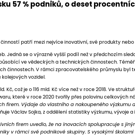
ku 57 % podniků, o deset procentní
inností patří mezi nejvíce inovativní, své produkty nebo 
žeb. Jedná se o výrazně vyšší podíl než v předchozím sled
y působící ve vědeckých a technických činnostech. Téměř
ch činnostech. V rámci zpracovatelského průmyslu byl t
kolejových vozidel.
. Kč, což je o 116 mld. Kč více než v roce 2018. Ve struk
ftwaru, které v roce 2020 tvořily přes polovinu celkových 
ch firem. Výdaje do vlastního a nakoupeného výzkumu a
uje Václav Sojka, z oddělení statistiky výzkumu, vývoje a
ivních firem uvedlo, že na inovacích spolupracuje s jiný
dniky v rámci své podnikové skupiny. S vysokými školami