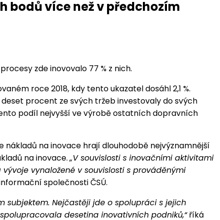
ch bodů více než v předchozím
procesy zde inovovalo 77 % z nich.
ovaném roce 2018, kdy tento ukazatel dosáhl 2,1 %.
 deset procent ze svých tržeb investovaly do svých
ento podíl nejvyšší ve výrobě ostatních dopravních
tuře nákladů na inovace hrají dlouhodobě nejvýznamnější
nákladů na inovace.
„V souvislosti s inovačními aktivitami
 vývoje vynaložené v souvislosti s prováděnými
 informační společnosti ČSÚ.
m subjektem. Nejčastěji jde o spolupráci s jejich
 spolupracovala desetina inovativních podniků,“
říká