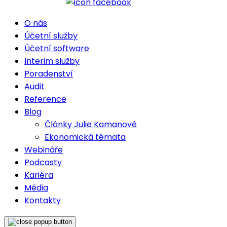
O nás
Účetní služby
Účetní software
Interim služby
Poradenství
Audit
Reference
Blog
Články Julie Kamanové
Ekonomická témata
Webináře
Podcasty
Kariéra
Média
Kontakty