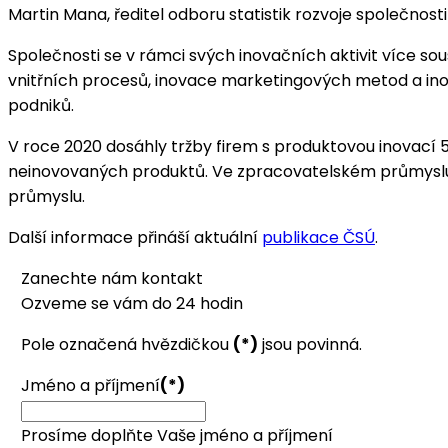
Martin Mana, ředitel odboru statistik rozvoje společnosti
Společnosti se v rámci svých inovačních aktivit více s
vnitřních procesů, inovace marketingových metod a ino
podniků.
V roce 2020 dosáhly tržby firem s produktovou inovací 5,3
neinovovaných produktů. Ve zpracovatelském průmyslu d
průmyslu.
Další informace přináší aktuální
publikace ČSÚ
.
Zanechte nám kontakt
Ozveme se vám do 24 hodin
Pole označená hvězdičkou
(*)
jsou povinná.
Jméno a příjmení
(*)
Prosíme doplňte Vaše jméno a příjmení