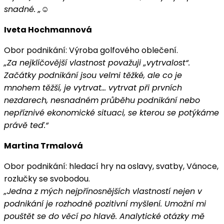
snadné. „
☺
Iveta Hochmannová
Obor podnikání: Výroba golfového oblečení.
„Za nejklíčovější vlastnost považuji „vytrvalost“.
Začátky podnikání jsou velmi těžké, ale co je
mnohem těžší, je vytrvat… vytrvat při prvních
nezdarech, nesnadném průběhu podnikání nebo
nepříznivé ekonomické situaci, se kterou se potýkáme
právě teď.“
Martina Trmalová
Obor podnikání: hledací hry na oslavy, svatby, Vánoce,
rozlučky se svobodou.
„Jedna z mých nejpřínosnějších vlastností nejen v
podnikání je rozhodně
pozitivní myšlení. Umožní mi
pouštět se do věcí po hlavě. Analytické
otázky mě