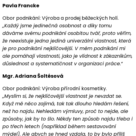
Pavla Francke
Obor podnikání: Výroba a prodej běžeckých holí.
„Každý jsme jedinečná osobnost a díky tomu
dáváme svému podnikání osobitou tvář, proto věřím,
že neexistuje jedna jediná univerzální vlastnost, která
je pro podnikání nejklíčovější. V mém podnikání mi
ale pomáhají vlastnosti, jako je vlídnost k zákazníkům,
důslednost a systematičnost v organizaci práce.“
Mgr. Adriana Šoltésová
Obor podnikání: Výroba přírodní kosmetiky.
„Myslím si, že nejklíčovější vlastnost je nevzdat se.
Když mě něco zajímá, tak tak dlouho hledám řešení,
než ho najdu. Nehledám výmluvy, proč to nejde, ale
způsoby, jak by to šlo. Někdy ten způsob najdu třeba i
po třech letech (například během sestavování
mýdel). Ale abych se hned vzdala, to by bylo příliš