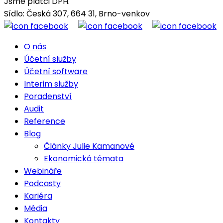
Jsme plátci DPH.
Sídlo: Česká 307, 664 31, Brno-venkov
O nás
Účetní služby
Účetní software
Interim služby
Poradenství
Audit
Reference
Blog
Články Julie Kamanové
Ekonomická témata
Webináře
Podcasty
Kariéra
Média
Kontakty