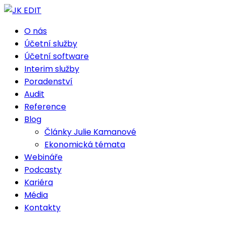
O nás
Účetní služby
Účetní software
Interim služby
Poradenství
Audit
Reference
Blog
Články Julie Kamanové
Ekonomická témata
Webináře
Podcasty
Kariéra
Média
Kontakty