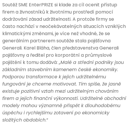
Soutěž SME EnterPRIZE si klade za cíl ocenit přístup
firem a živnostníků k životnímu prostředí pomocí
dodržování zásad udržitelnosti. A protože firmy se
často nachází v neočekávatelných situacích vzniklých
klimatickými změnami, je více než vhodné, že se
generálním partnerem soutěže stala pojišťovna
Generali. Karel Bláha, člen představenstva Generali
pojišťovny a ředitel pro korporátní a průmyslové
pojištění k tomu dodává: „
Malé a střední podniky jsou
základním stavebním kamenem české ekonomiky.
Podporou transformace k jejich udržitelnému
fungování je chceme motivovat. Tím spíše, že jasně
existuje pozitivní vztah mezi udržitelným chováním
firem a jejich finanční výkonností. Udržitelné obchodní
modely mohou významně přispět k dlouhodobému
úspěchu i rychlejšímu zotavení po ekonomicky
složitých obdobích
.“