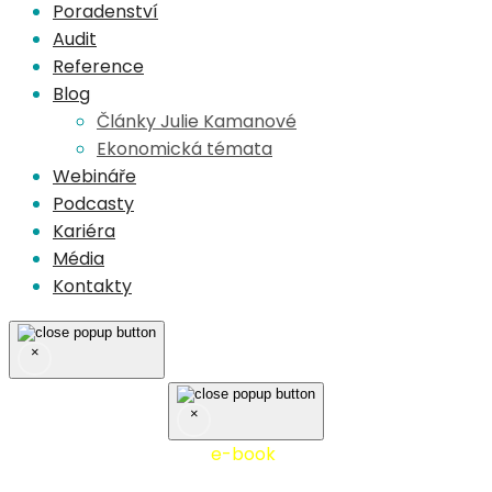
Poradenství
Audit
Reference
Blog
Články Julie Kamanové
Ekonomická témata
Webináře
Podcasty
Kariéra
Média
Kontakty
×
×
Nejčastěji stahovaný
e-book
10 tipů z praxe účetní
firmy - stáhněte si zdarma!