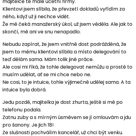
majitelce té malé účetní firmy.
Klientovi jsem slíbila, že převzetí dokladů vyřídím za
něho, když už ji nechce vidět.
Že mě čeká manažerský úkol, už jsem věděla. Ale jak to
skončí, mě ani ve snu nenapadlo.
Nebudu zapírat, že jsem vnitřně dost podrážděná, že
jsem to mému klientovi slíbila a místo delegování to
teď dělám sama. Mám tolik jiné práce.
Ale cosi mi říká, že tohle delegovat nemůžu a prostě to
musím udělat, ať se mi chce nebo ne.
Ne cosi, to je intuice, tohle výjimečně udělej sama. A ta
intuice byla dobrá.
Jedu pozdě, majitelka je dost zhurta, ještě si mě po
telefonu podala.
Zatnu zuby a s mírným úsměvem se jí omlouvám a jdu
pro šanony. Je jich 18!
Ze slušnosti pochválím kancelář, už chci být venku.