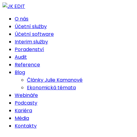
O nás
Účetní služby
Účetní software
Interim služby
Poradenství
Audit
Reference
Blog
Články Julie Kamanové
Ekonomická témata
Webináře
Podcasty
Kariéra
Média
Kontakty