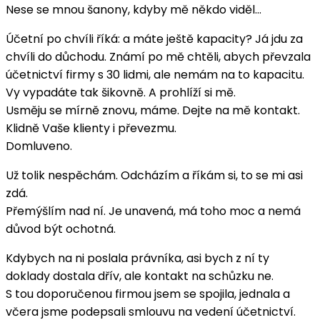
Nese se mnou šanony, kdyby mě někdo viděl…
Účetní po chvíli říká: a máte ještě kapacity? Já jdu za
chvíli do důchodu. Známí po mě chtěli, abych převzala
účetnictví firmy s 30 lidmi, ale nemám na to kapacitu.
Vy vypadáte tak šikovně. A prohlíží si mě.
Usměju se mírně znovu, máme. Dejte na mě kontakt.
Klidně Vaše klienty i převezmu.
Domluveno.
Už tolik nespěchám. Odcházím a říkám si, to se mi asi
zdá.
Přemýšlím nad ní. Je unavená, má toho moc a nemá
důvod být ochotná.
Kdybych na ni poslala právníka, asi bych z ní ty
doklady dostala dřív, ale kontakt na schůzku ne.
S tou doporučenou firmou jsem se spojila, jednala a
včera jsme podepsali smlouvu na vedení účetnictví.