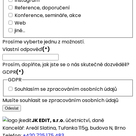
Instagram
Reference, doporučení
Konference, semináře, akce
Web
jiné...
Prosíme vyberte jednu z možností.
Vlastní odpověď
(*)
Prosím, doplňte, jak jste se o nás skutečně dozvěděli?
GDPR
(*)
GDPR
Souhlasím se zpracováním osobních údajů
Musíte souhlasit se zpracováním osobních údajů
Odeslat
JK EDIT, s.r.o.
účetnictví, daně
Kancelář: Areál Slatina, Tuřanka 115g, budova N, Brno
Telefon:
+420 725 175 483