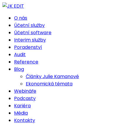
O nás
Účetní služby
Účetní software
Interim služby
Poradenství
Audit
Reference
Blog
Články Julie Kamanové
Ekonomická témata
Webináře
Podcasty
Kariéra
Média
Kontakty