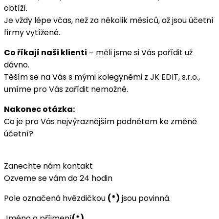
obtíží.
Je vždy lépe včas, než za několik měsíců, až jsou účetní
firmy vytížené.
Co říkají naši klienti
– měli jsme si Vás pořídit už
dávno.
Těším se na Vás s mými kolegyněmi z JK EDIT, s.r.o.,
umíme pro Vás zařídit nemožné.
Nakonec otázka:
Co je pro Vás nejvýraznějším podnětem ke změně
účetní?
Zanechte nám kontakt
Ozveme se vám do 24 hodin
Pole označená hvězdičkou
(*)
jsou povinná.
Jméno a příjmení
(*)