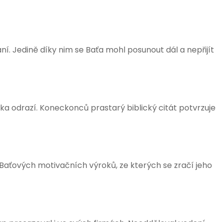
ní. Jedině díky nim se Baťa mohl posunout dál a nepřijít
átka odrazí. Koneckonců prastarý biblický citát potvrzuje
 Baťových motivačních výroků, ze kterých se zračí jeho