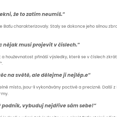
řekni, že to zatím neumíš.
“
 Baťu charakterizovaly. Staly se dokonce jeho silnou zbra
 nějak musí projevit v číslech.
“
st a houževnatost přináší výsledky, které se v číslech zkr
í
“.
c na světě, ale dělejme ji nejlép.e
“
lné místo, jsou-li vykonávány poctivě a precizně. Další z
rmy.
 podnik, vybuduj nejdříve sám sebe!“