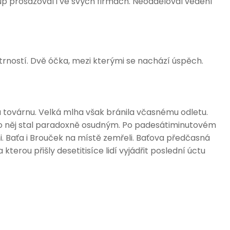
stup prosazoval i ve svých firmách. Neodděloval vedení
ností. Dvě óčka, mezi kterými se nachází úspěch.
ou továrnu. Velká mlha však bránila včasnému odletu.
 pro něj stal paradoxně osudným. Po padesátiminutovém
mi. Baťa i Brouček na místě zemřeli. Baťova předčasná
kterou přišly desetitisíce lidí vyjádřit poslední úctu