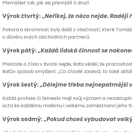
Přemýšlet tak, jak asi přemýšlí ti druzí.
Výrok čtvrtý: „
Neříkej, že něco nejde. Raději 
Pokora a skromnost byly další z vlastností, které Tomáše
o důvěru svých obchodních partnerů.
Výrok pátý: „
Každá lidská činnost se nakonec
Přestože o čísla v životě nejde, Baťa věděl, že pracovito
Baťův způsob smýšlení: „
Co člověk zasévá, to také sklid
Výrok šestý: „
Dělejme třeba nejnepatrnější vě
Každá profese či řemeslo mají svůj význam a nezastupite
úcta ke každému malému i velkému zaměstnanci jeho fi
Výrok sedmý: „
Pokud chceš vybudovat velký