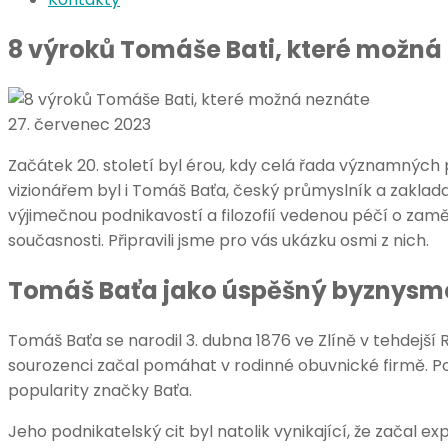
8 výroků Tomáše Bati, které možná
27. červenec 2023
Začátek 20. století byl érou, kdy celá řada významných 
vizionářem byl i Tomáš Baťa, český průmyslník a zaklada
výjimečnou podnikavostí a filozofií vedenou péčí o zam
současnosti. Připravili jsme pro vás ukázku osmi z nich.
Tomáš Baťa jako úspěšný byznysm
Tomáš Baťa se narodil 3. dubna 1876 ve Zlíně v tehdejš
sourozenci začal pomáhat v rodinné obuvnické firmě. Poz
popularity značky Baťa.
Jeho podnikatelský cit byl natolik vynikající, že zača