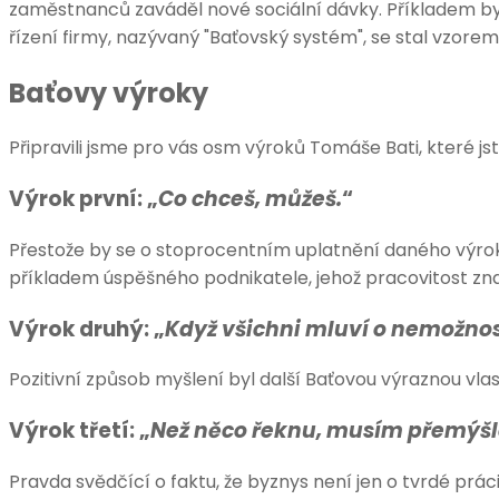
zaměstnanců zaváděl nové sociální dávky. Příkladem by
řízení firmy, nazývaný "Baťovský systém", se stal vzorem 
Baťovy výroky
Připravili jsme pro vás osm výroků Tomáše Bati, které jst
Výrok první: „
Co chceš, můžeš.
“
Přestože by se o stoprocentním uplatnění daného výroku
příkladem úspěšného podnikatele, jehož pracovitost znač
Výrok druhý: „
Když všichni mluví o nemožnos
Pozitivní způsob myšlení byl další Baťovou výraznou vlas
Výrok třetí: „
Než něco řeknu, musím přemýšle
Pravda svědčící o faktu, že byznys není jen o tvrdé prác