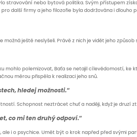
lo stravování nebo bytová politika. Svým přístupem získ
pro další firmy a jeho filozofie byla dodržována i dlouho p
e možná ještě neslyšeli. Právě z nich je vidět jeho způsob
 mohlo polemizovat, Baťa se netajil cílevědomostí, ke k
nou měrou přispěla k realizaci jeho snů.
tech, hledej možnosti.
“
tností. Schopnost neztrácet chuť a naději, když je druzí z
t, co mi ten druhý odpoví
.“
i, ale i o psychice. Umět být o krok napřed před svými par