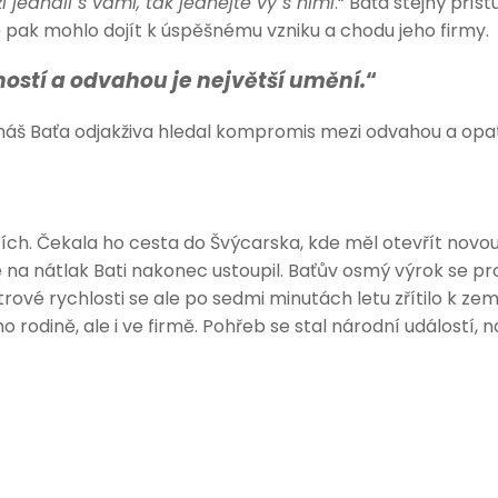
 jednali s vámi, tak jednejte vy s nimi
.“ Baťa stejný pří
ě pak mohlo dojít k úspěšnému vzniku a chodu jeho firmy.
ostí a odvahou je největší umění.
“
š Baťa odjakživa hledal kompromis mezi odvahou a opatr
icích. Čekala ho cesta do Švýcarska, kde měl otevřít nov
ale na nátlak Bati nakonec ustoupil. Baťův osmý výrok se
rové rychlosti se ale po sedmi minutách letu zřítilo k ze
odině, ale i ve firmě. Pohřeb se stal národní událostí, na 