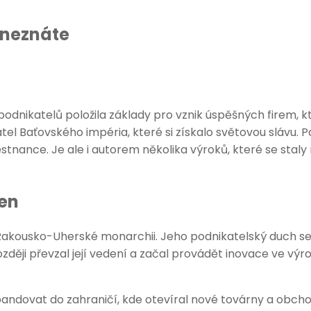
 neznáte
podnikatelů položila základy pro vznik úspěšných firem, 
tel Baťovského impéria, které si získalo světovou slávu.
ěstnance. Je ale i autorem několika výroků, které se sta
en
í Rakousko-Uherské monarchii. Jeho podnikatelský duch se
ději převzal její vedení a začal provádět inovace ve výr
l expandovat do zahraničí, kde otevíral nové továrny a o