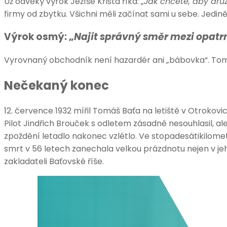
Už odvěký výrok Ježíše Krista říká: „
Jak chcete, aby druzí
firmy od zbytku. Všichni měli začínat sami u sebe. Jedin
Výrok osmý: „
Najít správný směr mezi opatrn
Vyrovnaný obchodník není hazardér ani „bábovka“. Tomá
Nečekaný konec
12. července 1932 mířil Tomáš Baťa na letiště v Otrokov
Pilot Jindřich Brouček s odletem zásadně nesouhlasil, 
zpoždění letadlo nakonec vzlétlo. Ve stopadesátikilomet
smrt v 56 letech zanechala velkou prázdnotu nejen v jeho r
zakladateli Baťovské říše.