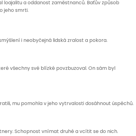
al loajalitu a oddanost zaměstnanců. Baťův způsob
o jeho smrti.
 smýšlení i neobyčejná lidská zralost a pokora.
teré všechny své blízké povzbuzoval. On sám byl
tratili, mu pomohla v jeho vytrvalosti dosáhnout úspěchů.
tnery. Schopnost vnímat druhé a vcítit se do nich.