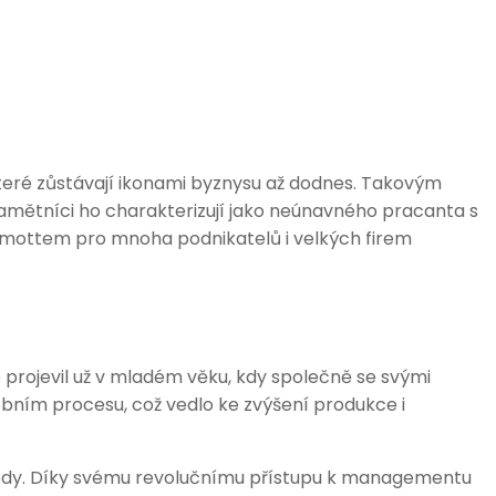
které zůstávají ikonami byznysu až dodnes. Takovým
 Pamětníci ho charakterizují jako neúnavného pracanta s
ly mottem pro mnoha podnikatelů i velkých firem
 projevil už v mladém věku, kdy společně se svými
obním procesu, což vedlo ke zvýšení produkce i
bchody. Díky svému revolučnímu přístupu k managementu