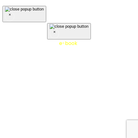
×
×
Nejčastěji stahovaný
e-book
10 tipů z praxe účetní
firmy - stáhněte si zdarma!