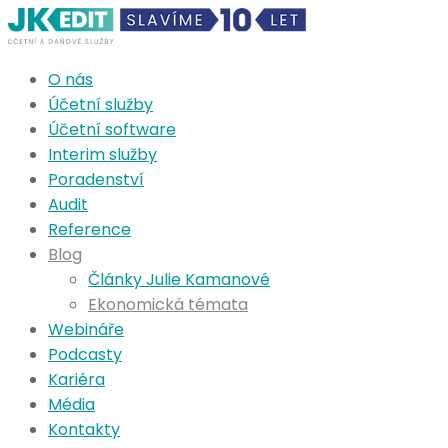
O nás
Účetní služby
Účetní software
Interim služby
Poradenství
Audit
Reference
Blog
Články Julie Kamanové
Ekonomická témata
Webináře
Podcasty
Kariéra
Média
Kontakty