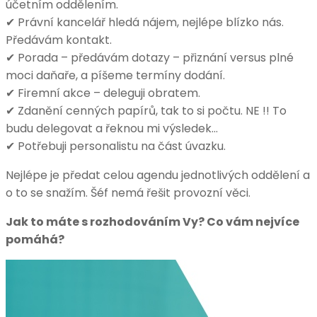
účetním oddělením.
✔ Právní kancelář hledá nájem, nejlépe blízko nás.
Předávám kontakt.
✔ Porada – předávám dotazy – přiznání versus plné
moci daňaře, a píšeme termíny dodání.
✔ Firemní akce – deleguji obratem.
✔ Zdanění cenných papírů, tak to si počtu. NE !! To
budu delegovat a řeknou mi výsledek…
✔ Potřebuji personalistu na část úvazku.
Nejlépe je předat celou agendu jednotlivých oddělení a
o to se snažím. Šéf nemá řešit provozní věci.
Jak to máte s rozhodováním Vy? Co vám nejvíce
pomáhá?