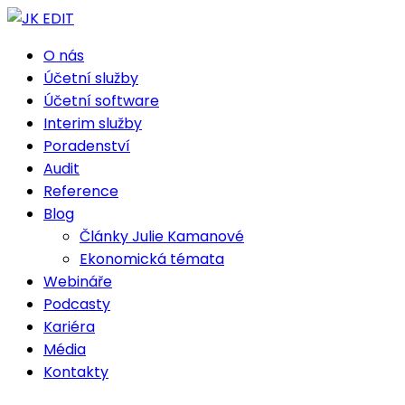
O nás
Účetní služby
Účetní software
Interim služby
Poradenství
Audit
Reference
Blog
Články Julie Kamanové
Ekonomická témata
Webináře
Podcasty
Kariéra
Média
Kontakty