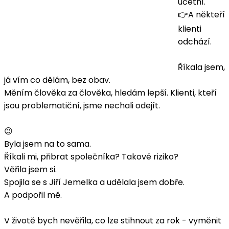
účetní.
👉A někteří
klienti
odchází.
Říkala jsem,
já vím co dělám, bez obav.
Měním člověka za člověka, hledám lepší. Klienti, kteří
jsou problematiční, jsme nechali odejít.
😉
Byla jsem na to sama.
Říkali mi, přibrat společníka? Takové riziko?
Věřila jsem si.
Spojila se s Jiří Jemelka a udělala jsem dobře.
A podpořil mě.
V životě bych nevěřila, co lze stihnout za rok - vyměnit