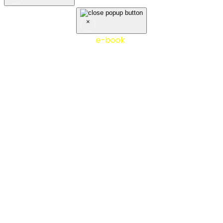
×
Nejčastěji stahovaný
e-book
10 tipů z praxe účetní
firmy - stáhněte si zdarma!