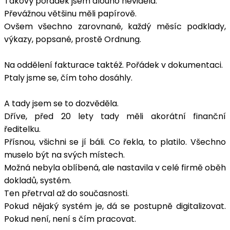
Takový pořádek jsem dlouho neviděla.
Převážnou většinu měli papírově.
Ovšem všechno zarovnané, každý měsíc podklady,
výkazy, popsané, prostě Ordnung.
Na oddělení fakturace taktéž. Pořádek v dokumentaci.
Ptaly jsme se, čím toho dosáhly.
A tady jsem se to dozvěděla.
Dříve, před 20 lety tady měli akorátní finanční
ředitelku.
Přísnou, všichni se jí báli. Co řekla, to platilo. Všechno
muselo být na svých místech.
Možná nebyla oblíbená, ale nastavila v celé firmě oběh
dokladů, systém.
Ten přetrval až do současnosti.
Pokud nějaký systém je, dá se postupně digitalizovat.
Pokud není, není s čím pracovat.