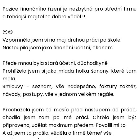
Pozice finančního řízení je nezbytná pro střední firmu
a tehdejší majitel to dobře věděl !!
😉😉
Vzpomněla jsem si na moji druhou práci po škole.
Nastoupila jsem jako finanční účetní, ekonom.
Přede mnou byla stará účetní, důchodkyně.
Prohlížela jsem si jako mladá holka šanony, které tam
měla.
Smlouvy - seznam, vše nadepsáno, faktury taktéž,
návody, postupy, vše v jednom velkém regále.
Procházela jsem to měsíc před nástupem do práce,
chodila jsem tam po mé práci. Chtěla jsem být
připravena, udělat maximum předem. Povolili mi to.
A až jsem to prošla, věděla o firmě témeř vše.