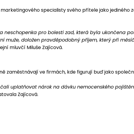
ci marketingového specialisty svého přítele jako jedinéh
a neschopenka pro bolesti zad, která byla ukončena po
yní muže, doložen pravděpodobný příjem, který při měsí
ejní mluvčí Miluše Zajícová.
vaně zaměstnávají ve firmách, kde figurují buď jako společn
 začali uplatňovat nárok na dávku nemocenského pojiště
tovala Zajícová.