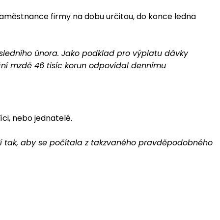
o zaměstnance firmy na dobu určitou, do konce ledna
sledního února. Jako podklad pro výplatu dávky
ční mzdě 46 tisíc korun odpovídal dennímu
íci, nebo jednatelé.
ní tak, aby se počítala z takzvaného pravděpodobného