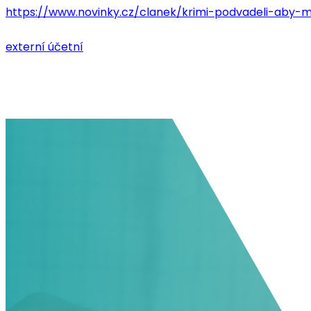
https://www.novinky.cz/clanek/krimi-podvadeli-aby-
externí účetní