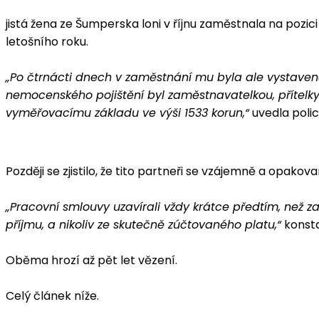
jistá žena ze Šumperska loni v říjnu zaměstnala na pozi
letošního roku.
„Po čtrnácti dnech v zaměstnání mu byla ale vystaven
nemocenského pojištění byl zaměstnavatelkou, přítelk
vyměřovacímu základu ve výši 1533 korun,“
uvedla polic
Později se zjistilo, že tito partneři se vzájemně a opako
„Pracovní smlouvy uzavírali vždy krátce předtím, než
příjmu, a nikoliv ze skutečně zúčtovaného platu,“
konsta
Oběma hrozí až pět let vězení.
Celý článek níže.