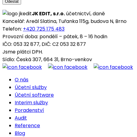
Odeslat
JK EDIT, s.r.o.
účetnictví, daně
Kancelář: Areál Slatina, Tuřanka 115g, budova N, Brno
Telefon:
+420 725 175 483
Provozní doba: pondělí – pátek, 8 – 16 hodin
IČO: 053 32 877, DIČ: CZ 053 32 877
Jsme plátci DPH.
Sídlo: Česká 307, 664 31, Brno-venkov
O nás
Účetní služby
Účetní software
Interim služby
Poradenství
Audit
Reference
Blog