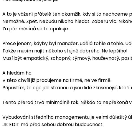
A to je vážení přátelé ten okamžik, kdy si to nechceme př
Nemožné. Zpět. Nebudu nikoho hledat. Zaberu víc. Nikoho
Za pár měsíců se to opakuje.
Přece jenom, kdyby byl manažer, udělá tohle a tohle. Udě
Takže musím najít někoho stejně dobrého. Ne lepšího!
Musí být empatický, schopný, týmový, houževnatý, pozit
A hledám ho.
V této chvíli již pracujeme na firmě, ne ve firmě.
Připustím, že ego jde stranou a jsou lidé zkušenější, kt
Tento přerod trvá minimálně rok. Někdo to nepřekoná vůbe
Vybudování středního managementu je velmi důležitý úk
JK EDIT má před sebou dobrou budoucnost.