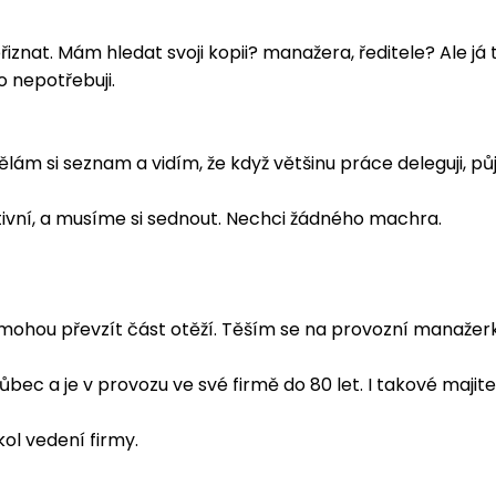
iznat. Mám hledat svoji kopii? manažera, ředitele? Ale já 
 nepotřebuji.
lám si seznam a vidím, že když většinu práce deleguji, pů
ivní, a musíme si sednout. Nechci žádného machra.
eří mohou převzít část otěží. Těším se na provozní manažer
c a je v provozu ve své firmě do 80 let. I takové majitel
ol vedení firmy.