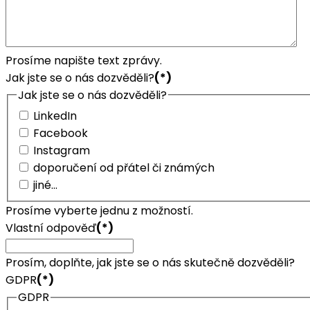
Prosíme napište text zprávy.
Jak jste se o nás dozvěděli?
(*)
Jak jste se o nás dozvěděli?
LinkedIn
Facebook
Instagram
doporučení od přátel či známých
jiné...
Prosíme vyberte jednu z možností.
Vlastní odpověď
(*)
Prosím, doplňte, jak jste se o nás skutečně dozvěděli?
GDPR
(*)
GDPR