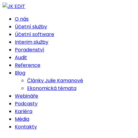
O nás
Účetní služby
Účetní software
Interim služby
Poradenství
Audit
Reference
Blog
Články Julie Kamanové
Ekonomická témata
Webináře
Podcasty
Kariéra
Média
Kontakty