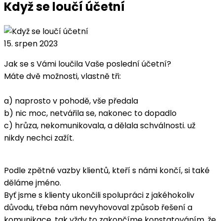
Když se loučí účetní
15. srpen 2023
Jak se s Vámi loučila Vaše poslední účetní?
Máte dvě možnosti, vlastně tři:
a) naprosto v pohodě, vše předala
b) nic moc, netvářila se, nakonec to dopadlo
c) hrůza, nekomunikovala, a dělala schválnosti. už
nikdy nechci zažít.
Podle zpětné vazby klientů, kteří s námi končí, si také
děláme jméno.
Byť jsme s klienty ukončili spolupráci z jakéhokoliv
důvodu, třeba nám nevyhovoval způsob řešení a
komunikace, tak vždy to zakončíme konstatováním, že