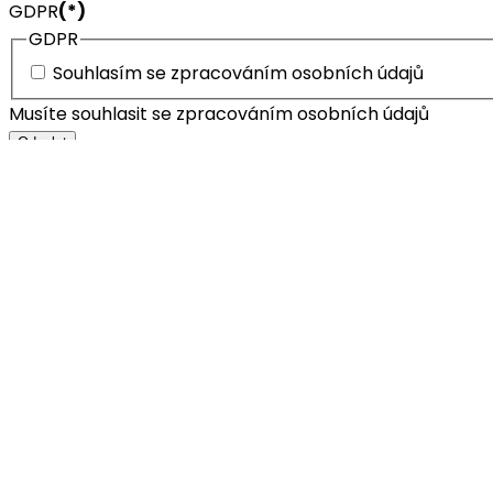
GDPR
(*)
GDPR
Souhlasím se zpracováním osobních údajů
Musíte souhlasit se zpracováním osobních údajů
Odeslat
JK EDIT, s.r.o.
účetnictví, daně
Kancelář: Areál Slatina, Tuřanka 115g, budova N, Brno
Telefon:
+420 725 175 483
Provozní doba: pondělí – pátek, 8 – 16 hodin
IČO: 053 32 877, DIČ: CZ 053 32 877
Jsme plátci DPH.
Sídlo: Česká 307, 664 31, Brno-venkov
O nás
Účetní služby
Účetní software