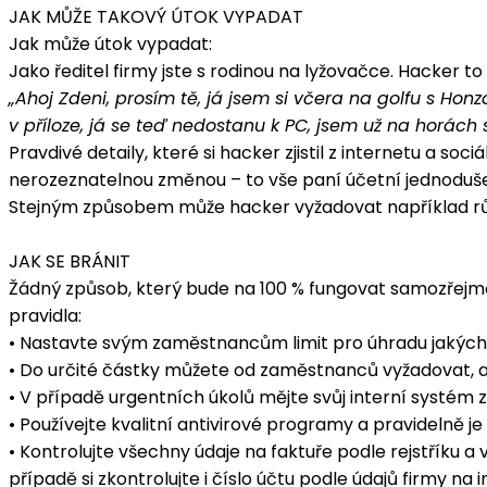
JAK MŮŽE TAKOVÝ ÚTOK VYPADAT
Jak může útok vypadat:
Jako ředitel firmy jste s rodinou na lyžovačce. Hacker to z
„Ahoj Zdeni, prosím tě, já jsem si včera na golfu s Hon
v příloze, já se teď nedostanu k PC, jsem už na horách 
Pravdivé detaily, které si hacker zjistil z internetu a 
nerozeznatelnou změnou – to vše paní účetní jednoduše p
Stejným způsobem může hacker vyžadovat například různé
JAK SE BRÁNIT
Žádný způsob, který bude na 100 % fungovat samozřejmě 
pravidla:
• Nastavte svým zaměstnancům limit pro úhradu jakýchk
• Do určité částky můžete od zaměstnanců vyžadovat, aby
• V případě urgentních úkolů mějte svůj interní systém 
• Používejte kvalitní antivirové programy a pravidelně je 
• Kontrolujte všechny údaje na faktuře podle rejstříku a
případě si zkontrolujte i číslo účtu podle údajů firmy na i