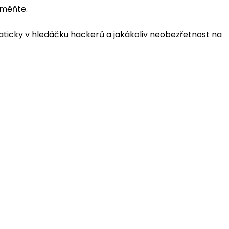
 měňte.
omaticky v hledáčku hackerů a jakákoliv neobezřetnost na