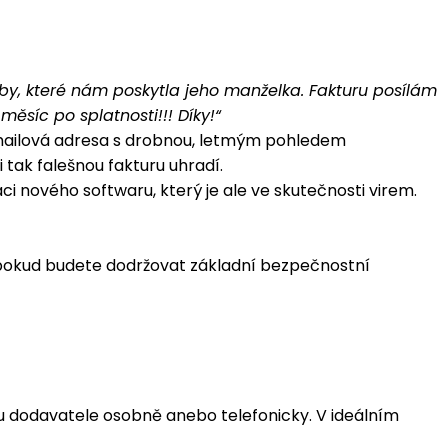
lužby, které nám poskytla jeho manželka. Fakturu posílám
měsíc po splatnosti!!! Díky!“
a e-mailová adresa s drobnou, letmým pohledem
 tak falešnou fakturu uhradí.
 nového softwaru, který je ale ve skutečnosti virem.
, pokud budete dodržovat základní bezpečnostní
e u dodavatele osobně anebo telefonicky. V ideálním