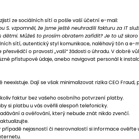
jistí ze sociálních sítí a pošle vaší účetní e-mail:
zou S. vzpomněl, že jsme ještě neuhradili fakturu za IT s
s dětmi. Můžeš to prosím obratem zařídit? Je to už skoro 
sociálních sítí, autentický styl komunikace, naléhavý tón 
řesvědčí o pravosti „vaší“ žádosti o úhradu. V dobré vůli
 přístupové údaje, anebo navigovat personál k instalaci
neexistuje. Dají se však minimalizovat rizika CEO Fraud
oliv faktur bez vašeho osobního potvrzení platby.
 si platbu u vás ověřili alespoň telefonicky.
zadávání a ověřování, který nebude znát nikdo zvenčí.
aktualizujte.
 v případě nejasností či nesrovnalostí si informace ověřt
nternetu.