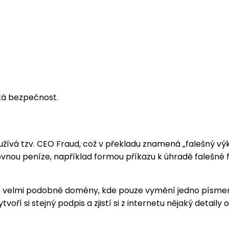
ká bezpečnost.
žívá tzv. CEO Fraud, což v překladu znamená „falešný výk
vnou peníze, například formou příkazu k úhradě falešné f
ním velmi podobné domény, kde pouze vymění jedno písmen
vytvoří si stejný podpis a zjistí si z internetu nějaký det