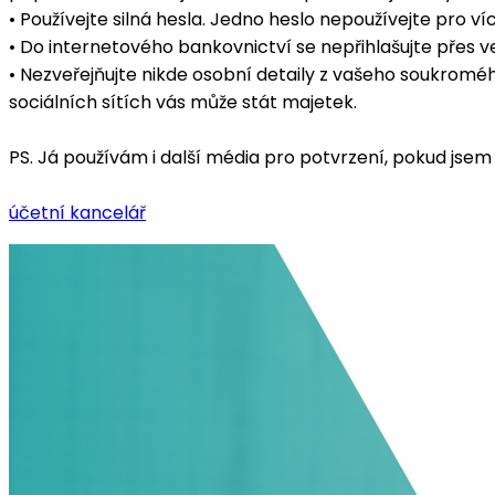
• Používejte silná hesla. Jedno heslo nepoužívejte pro v
• Do internetového bankovnictví se nepřihlašujte přes veř
• Nezveřejňujte nikde osobní detaily z vašeho soukroméh
sociálních sítích vás může stát majetek.
PS. Já používám i další média pro potvrzení, pokud jse
účetní kancelář