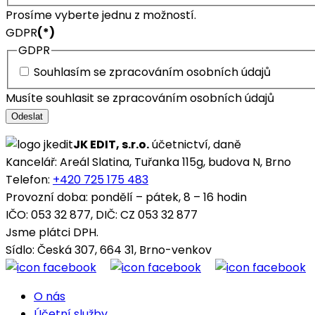
Prosíme vyberte jednu z možností.
GDPR
(*)
GDPR
Souhlasím se zpracováním osobních údajů
Musíte souhlasit se zpracováním osobních údajů
Odeslat
JK EDIT, s.r.o.
účetnictví, daně
Kancelář: Areál Slatina, Tuřanka 115g, budova N, Brno
Telefon:
+420 725 175 483
Provozní doba: pondělí – pátek, 8 – 16 hodin
IČO: 053 32 877, DIČ: CZ 053 32 877
Jsme plátci DPH.
Sídlo: Česká 307, 664 31, Brno-venkov
O nás
Účetní služby