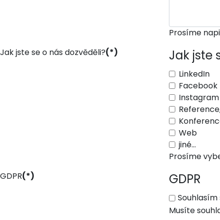
Prosíme napi
Jak jste se o nás dozvěděli?
(*)
Jak jste 
LinkedIn
Facebook
Instagram
Reference
Konference
Web
jiné...
Prosíme vybe
GDPR
(*)
GDPR
Souhlasím 
Musíte souhl