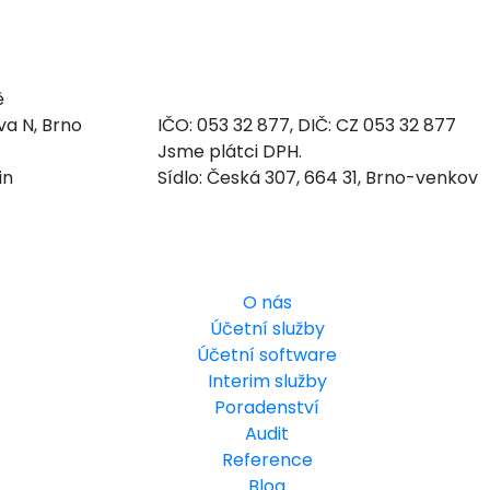
ě
va N, Brno
IČO: 053 32 877, DIČ: CZ 053 32 877
Jsme plátci DPH.
in
Sídlo: Česká 307, 664 31, Brno-venkov
O nás
Účetní služby
Účetní software
Interim služby
Poradenství
Audit
Reference
Blog