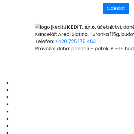
Odeslat
JK EDIT, s.r.o.
účetnictví, dan
Kancelář: Areál Slatina, Tuřanka 115g, budo
Telefon:
+420 725 175 483
Provozní doba: pondělí – pátek, 8 – 16 hod