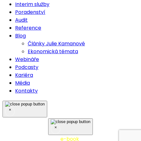
Interim služby
Poradenství
Audit
Reference
Blog
Články Julie Kamanové
Ekonomická témata
Webináře
Podcasty
Kariéra
Média
Kontakty
×
×
Nejčastěji stahovaný
e-book
10 tipů z praxe účetní