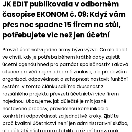
JK EDIT publikovala v odborném
časopise EKONOM č. 09: Když vám
přes noc spadne 15 firem na stůl,
potřebujete víc než jen účetní
Převzít účetnictví jedné firmy bývá výzva. Co ale dělat
ve chvíli, kdy je potřeba během krátké doby zajistit
účetní agendu hned pro patnáct společností? Taková
situace prověří nejen odborné znalosti, ale především
organizaci, odpovědnost a schopnost nastavit funkční
systém. V tomto článku sdílíme zkušenost z
rozsáhlého projektu převzetí účetnictví více firem
najednou. Ukazujeme, jak důležité je mít jasně
nastavené procesy, pravidelnou komunikaci a
konkrétní odpovědnost za jednotlivé kroky. Zjistíte,
proč kvalitní účetnictví není jen administrativní služba,
ale důležitý nástroj pro stabilitu a řízení firmy, a jak