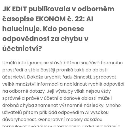
JK EDIT publikovala v odborném
časopise EKONOM č. 22: AI
halucinuje. Kdo ponese
odpovědnost za chybu v
účetnictví?
Umělá inteligence se stává běžnou součástí firemního
prostředí a stále častěji proniká také do oblasti
účetnictví. Dokáže urychlit řadu činností, zpracovat
velké množství informací a nabídnout rychlé odpovědi
na odborné dotazy. Její výstupy však nejsou vždy
správné a právě v účetní a daňové oblasti může i
drobná chyba znamenat významné následky. Mnoho
uživatelů přitom přikládá odpovědím AI vysokou
důvěryhodnost. Generativní modely dokážou
formulovat své závěry přesvědčivě, i když vycházejí z