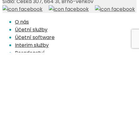
Sídlo: Česká 307, 664 31, Brno-venkov
O nás
Účetní služby
Účetní software
Interim služby
Poradenství
Audit
Reference
Blog
Články Julie Kamanové
Ekonomická témata
Webináře
Podcasty
Kariéra
Média
Kontakty