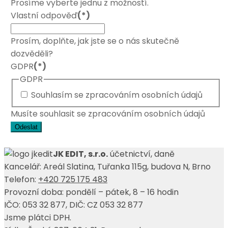
Prosíme vyberte jednu z možností.
Vlastní odpověď
(*)
Prosím, doplňte, jak jste se o nás skutečně
dozvěděli?
GDPR
(*)
GDPR
Souhlasím se zpracováním osobních údajů
Musíte souhlasit se zpracováním osobních údajů
Odeslat
JK EDIT, s.r.o.
účetnictví, daně
Kancelář: Areál Slatina, Tuřanka 115g, budova N, Brno
Telefon:
+420 725 175 483
Provozní doba: pondělí – pátek, 8 – 16 hodin
IČO: 053 32 877, DIČ: CZ 053 32 877
Jsme plátci DPH.