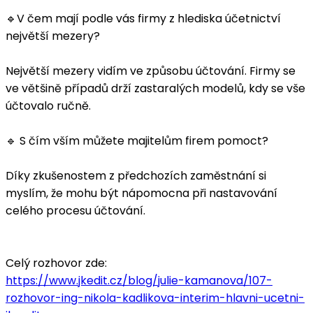
🔹V čem mají podle vás firmy z hlediska účetnictví
největší mezery?
Největší mezery vidím ve způsobu účtování. Firmy se
ve většině případů drží zastaralých modelů, kdy se vše
účtovalo ručně.
🔹 S čím vším můžete majitelům firem pomoct?
Díky zkušenostem z předchozích zaměstnání si
myslím, že mohu být nápomocna při nastavování
celého procesu účtování.
Celý rozhovor zde:
https://www.jkedit.cz/blog/julie-kamanova/107-
rozhovor-ing-nikola-kadlikova-interim-hlavni-ucetni-