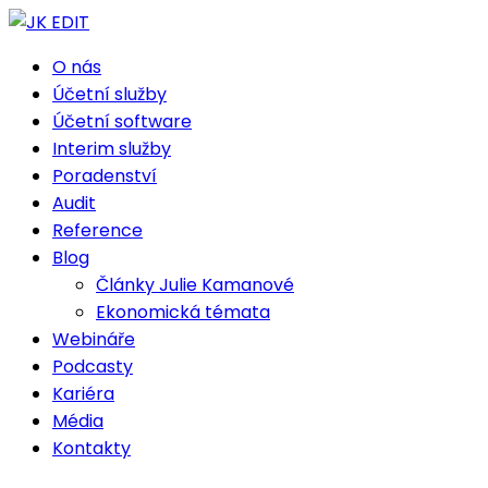
O nás
Účetní služby
Účetní software
Interim služby
Poradenství
Audit
Reference
Blog
Články Julie Kamanové
Ekonomická témata
Webináře
Podcasty
Kariéra
Média
Kontakty