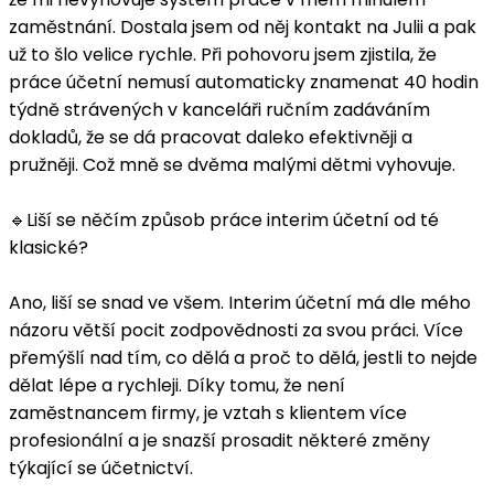
zaměstnání. Dostala jsem od něj kontakt na Julii a pak
už to šlo velice rychle. Při pohovoru jsem zjistila, že
práce účetní nemusí automaticky znamenat 40 hodin
týdně strávených v kanceláři ručním zadáváním
dokladů, že se dá pracovat daleko efektivněji a
pružněji. Což mně se dvěma malými dětmi vyhovuje.
🔹Liší se něčím způsob práce interim účetní od té
klasické?
Ano, liší se snad ve všem. Interim účetní má dle mého
názoru větší pocit zodpovědnosti za svou práci. Více
přemýšlí nad tím, co dělá a proč to dělá, jestli to nejde
dělat lépe a rychleji. Díky tomu, že není
zaměstnancem firmy, je vztah s klientem více
profesionální a je snazší prosadit některé změny
týkající se účetnictví.