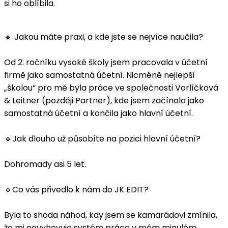
si ho oblíbila.
🔹 Jakou máte praxi, a kde jste se nejvíce naučila?
Od 2. ročníku vysoké školy jsem pracovala v účetní
firmě jako samostatná účetní. Nicméně nejlepší
„školou“ pro mě byla práce ve společnosti Vorlíčková
& Leitner (později Partner), kde jsem začínala jako
samostatná účetní a končila jako hlavní účetní.
🔹Jak dlouho už působíte na pozici hlavní účetní?
Dohromady asi 5 let.
🔹Co vás přivedlo k nám do JK EDIT?
Byla to shoda náhod, kdy jsem se kamarádovi zmínila,
že mi nevyhovuje systém práce v mém minulém