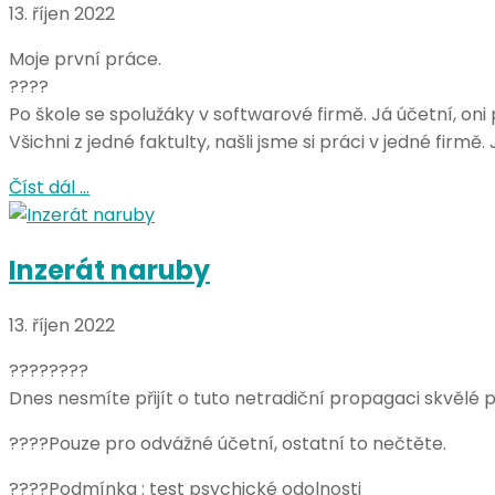
13. říjen 2022
Moje první práce.
????
Po škole se spolužáky v softwarové firmě. Já účetní, oni
Všichni z jedné faktulty, našli jsme si práci v jedné fi
Číst dál …
Inzerát naruby
13. říjen 2022
????????
Dnes nesmíte přijít o tuto netradiční propagaci skvělé p
????Pouze pro odvážné účetní, ostatní to nečtěte.
????Podmínka : test psychické odolnosti