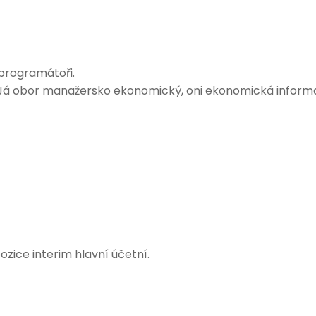
 programátoři.
rmě. Já obor manažersko ekonomický, oni ekonomická informa
ozice interim hlavní účetní.