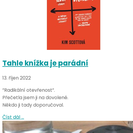
Tahle knížka je parádní
13. říjen 2022
”Radikální otevřenost”.
Přečetla jsem ji na dovolené.
Někdo ji tady doporučoval.
Číst dál …