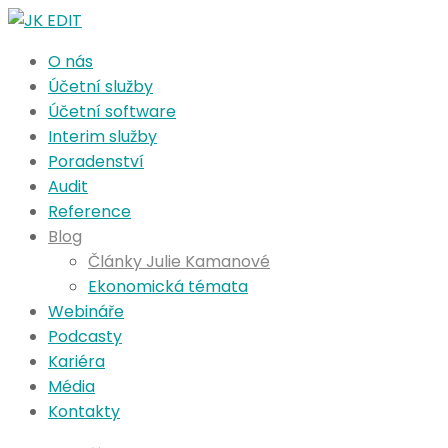
O nás
Účetní služby
Účetní software
Interim služby
Poradenství
Audit
Reference
Blog
Články Julie Kamanové
Ekonomická témata
Webináře
Podcasty
Kariéra
Média
Kontakty