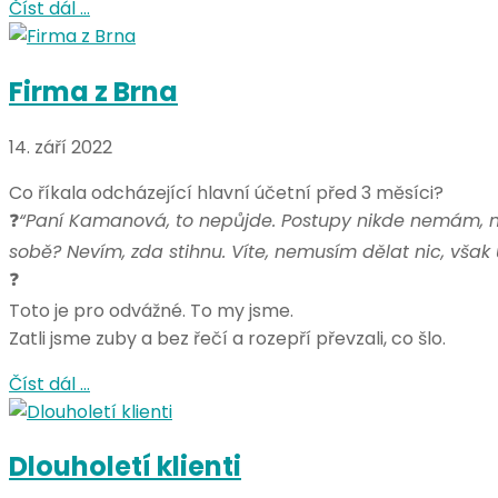
Číst dál …
Firma z Brna
14. září 2022
Co říkala odcházející hlavní účetní před 3 měsíci?
❓
“Paní Kamanová, to nepůjde. Postupy nikde nemám, na 
sobě? Nevím, zda stihnu. Víte, nemusím dělat nic, však 
❓
Toto je pro odvážné. To my jsme.
Zatli jsme zuby a bez řečí a rozepří převzali, co šlo.
Číst dál …
Dlouholetí klienti