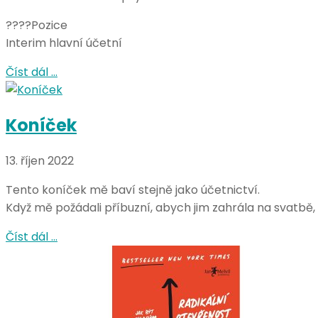
????Pozice
Interim hlavní účetní
Číst dál …
Koníček
13. říjen 2022
Tento koníček mě baví stejně jako účetnictví.
Když mě požádali příbuzní, abych jim zahrála na svatbě,
Číst dál …