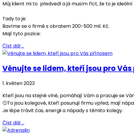
Můj klient mi to předvedl a já musím říct, že to je ideální
Tady to je:
Bavíme se o firmě s obratem 200-500 mil. Kč.
Mají tyto pozice:
Číst dál …
Věnujte se lidem, kteří jsou pro Vá
1. květen 2023
Kteří jsou na stejné vlně, pomáhají Vám a pracuje se Vá
🙂To jsou kolegové, kteří posunují firmu vpřed, mají náp
Je lépe trávit čas, energii a nápady s těmito kolegy.
Číst dál …