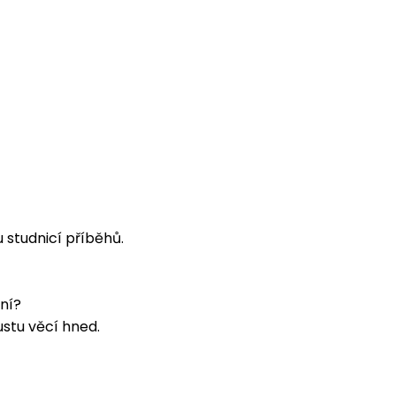
u studnicí příběhů.
ní?
ustu věcí hned.