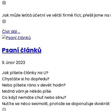
😢
Jak může letitá účetní ve větší firmě říct, přešli jsme n
😒
Číst dál …
Psaní článků
9. únor 2023
Jak píšete články na LI?
Chystáte si ho dopředu?
Nebo píšete ráno v devět hodin?
Možná vám je někdo píše.
Co když nemáte chuť nebo slinu?
Nutíte se něco sesmolit, protože se doporučuje dvakrá
🙂