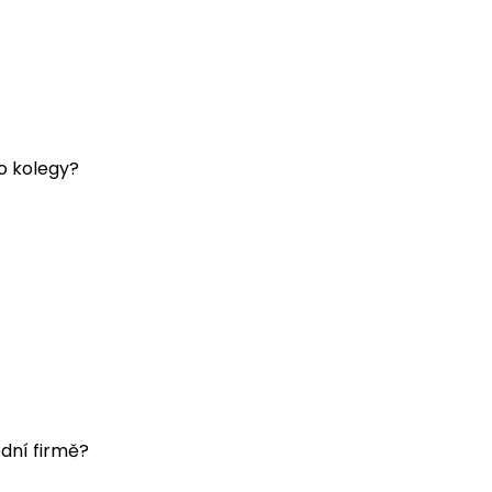
o kolegy?
ední firmě?