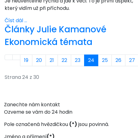
Je neuvěřitelně rychlá a jde k věci. To je první aspekt,
který vidím už při příchodu.
Číst dál …
Články Julie Kamanové
Ekonomická témata
19
20
21
22
23
24
25
26
27
Strana 24 z 30
Zanechte nám kontakt
Ozveme se vám do 24 hodin
Pole označená hvězdičkou
(*)
jsou povinná.
Jméno a příjmení
(*)