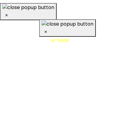
×
×
Nejčastěji stahovaný
e-book
10 tipů z praxe účetní firmy
- stáhněte si zdarma!