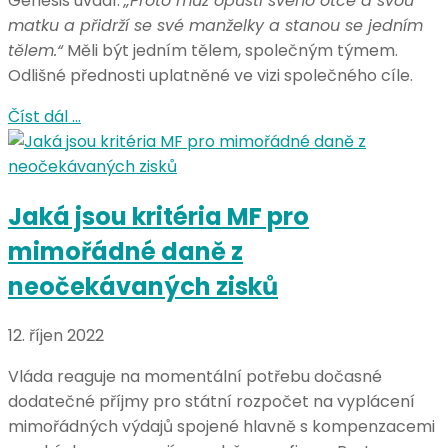
Genesis uvádí:
„Proto muž opustí svého otce a svou
matku a přidrží se své manželky a stanou se jedním
tělem.“
Měli být jedním tělem, společným týmem.
Odlišné přednosti uplatněné ve vizi společného cíle.
Číst dál …
Jaká jsou kritéria MF pro
mimořádné daně z
neočekávaných zisků
12. říjen 2022
Vláda reaguje na momentální potřebu dočasné
dodatečné příjmy pro státní rozpočet na vyplácení
mimořádných výdajů spojené hlavně s kompenzacemi