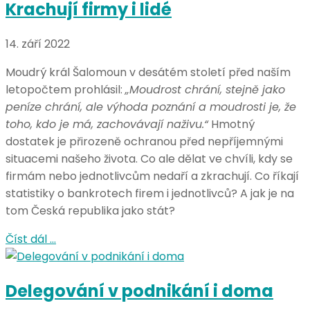
Krachují firmy i lidé
14. září 2022
Moudrý král Šalomoun v desátém století před naším
letopočtem prohlásil:
„Moudrost chrání, stejně jako
peníze chrání, ale výhoda poznání a moudrosti je, že
toho, kdo je má, zachovávají naživu.“
Hmotný
dostatek je přirozeně ochranou před nepříjemnými
situacemi našeho života. Co ale dělat ve chvíli, kdy se
firmám nebo jednotlivcům nedaří a zkrachují. Co říkají
statistiky o bankrotech firem i jednotlivců? A jak je na
tom Česká republika jako stát?
Číst dál …
Delegování v podnikání i doma