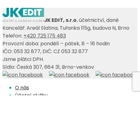
JK EDIT, s.r.o.
účetnictví, daně
Kancelář: Areál Slatina, Tuřanka 115g, budova N, Brno
Telefon:
+420 725 175 483
Provozní doba: pondělí – pátek, 8 – 16 hodin
IČO: 053 32 877, DIČ: CZ 053 32 877
Jsme plátci DPH.
Sídlo: Česká 307, 664 31, Brno-venkov
O nás
Účetní služby
Účetní software
Interim služby
Poradenství
Audit
Reference