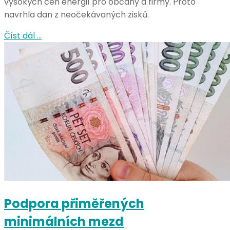
vysokých cen energií pro občany a firmy. Proto
navrhla dan z neočekávaných zisků.
Číst dál …
Podpora přiměřených
minimálních mezd