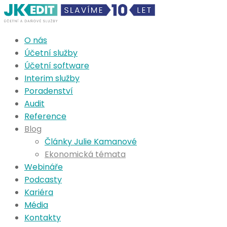
O nás
Účetní služby
Účetní software
Interim služby
Poradenství
Audit
Reference
Blog
Články Julie Kamanové
Ekonomická témata
Webináře
Podcasty
Kariéra
Média
Kontakty