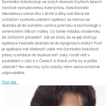
Dominika Sokolová je ve svých dvaceti čtyřech letech
čerstvě vystudovanou inženýrkou. Absolvovala
Mendelovu univerzitu v Brně a díky své lásce ke
zvířatům vyvinula unikátní aplikaci, se kterou se
dostala až do samého centra pokroku a technologií v
americkém Silicon Valley. Co tuhle mladou studentku
ke zvířatům přivedlo? Jak se stalo, že se její startup
aplikace Festada dostala až do Spojených států? Proč
je aplikace tak žádaná? Jaké má Dominika Sokolová
plány a ambice do budoucna? Jaký rozdíl vidí v
podnikání v USA a v Česku? A které zvíře by si přála
vlastnit? Na všechny tyto otázky nám velmi ochotně
odpověděla.
Číst dál …