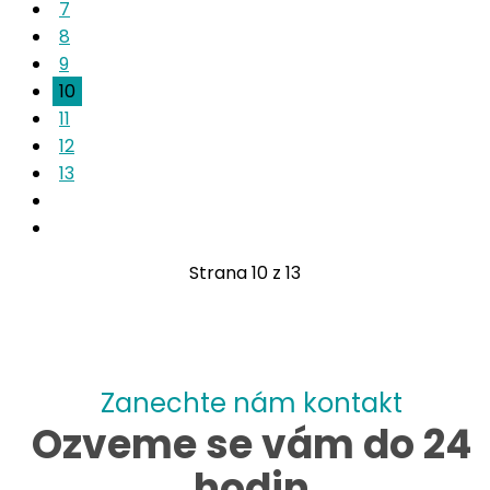
7
8
9
10
11
12
13
Strana 10 z 13
Zanechte nám kontakt
Ozveme se vám do 24
hodin