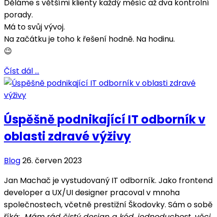
Děláme s většími klienty každý měsíc až dva kontrolní
porady.
Má to svůj vývoj.
Na začátku je toho k řešení hodně. Na hodinu.
😉
Číst dál …
Úspěšně podnikající IT odborník v
oblasti zdravé výživy
Blog
26. červen 2023
Jan Machač je vystudovaný IT odborník. Jako frontend
developer a UX/UI designer pracoval v mnoha
společnostech, včetně prestižní Škodovky. Sám o sobě
říká:
„Mám rád čistý design a kód, jednoduchost, věci