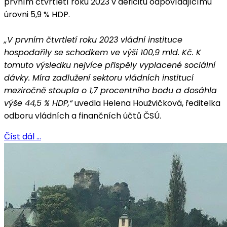
prvním čtvrtletí roku 2023 v deficitu odpovídajícímu
úrovni 5,9 % HDP.
„V prvním čtvrtletí roku 2023 vládní instituce
hospodařily se schodkem ve výši 100,9 mld. Kč. K
tomuto výsledku nejvíce přispěly vyplacené sociální
dávky. Míra zadlužení sektoru vládních institucí
meziročně stoupla o 1,7 procentního bodu a dosáhla
výše 44,5 % HDP,“
uvedla Helena Houžvičková, ředitelka
odboru vládních a finančních účtů ČSÚ.
Číst dál …