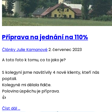
Příprava na jednání na 110%
Články Julie Kamanové
2. červenec 2023
A toto foto k tomu, co to jako je?
S kolegyní jsme navštívily 4 nové klienty, kteří nás
poptali.
Kolegyně mi dělala řidiče.
Polovina úspěchu je příprava.
👍
Číst dál …