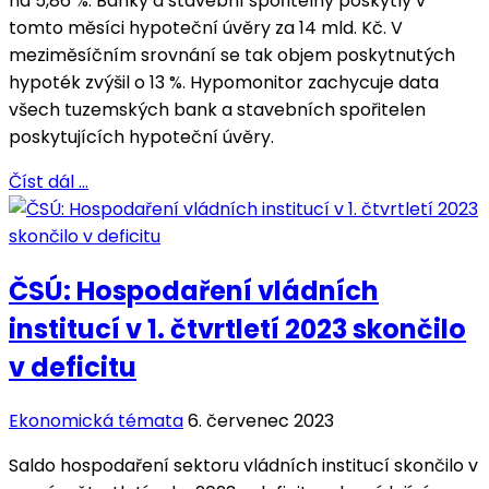
na 5,86 %. Banky a stavební spořitelny poskytly v
tomto měsíci hypoteční úvěry za 14 mld. Kč. V
meziměsíčním srovnání se tak objem poskytnutých
hypoték zvýšil o 13 %. Hypomonitor zachycuje data
všech tuzemských bank a stavebních spořitelen
poskytujících hypoteční úvěry.
Číst dál …
ČSÚ: Hospodaření vládních
institucí v 1. čtvrtletí 2023 skončilo
v deficitu
Ekonomická témata
6. červenec 2023
Saldo hospodaření sektoru vládních institucí skončilo v