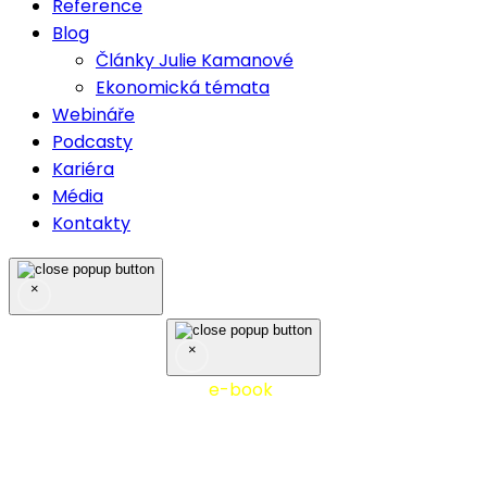
Reference
Blog
Články Julie Kamanové
Ekonomická témata
Webináře
Podcasty
Kariéra
Média
Kontakty
×
×
Nejčastěji stahovaný
e-book
10 tipů z praxe účetní
firmy - stáhněte si zdarma!