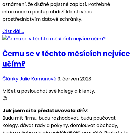
oznámení, že dlužné pojistné zaplatí. Potřebné
informace a postup obdrží klienti včas
prostřednictvím datové schránky.
Číst dál …
Čemu se v těchto měsících nejvíce
učím?
Články Julie Kamanové
9. červen 2023
Mlčet a poslouchat své kolegy a klienty.
😉
Jak jsem si to představovala dřív:
Budu mít firmu, budu rozhodovat, budu poučovat
kolegy, dávat rady a pokyny, domlouvat obchody,
budu u všeho a budu nejdůležitější na světě. Protože to