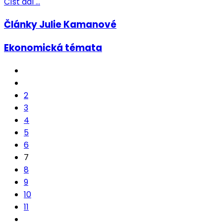
Číst dál …
Články Julie Kamanové
Ekonomická témata
2
3
4
5
6
7
8
9
10
11